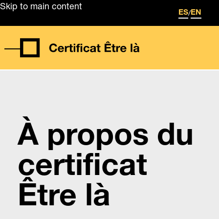
Skip to main content
/
ES
EN
À propos du
certificat
Être là