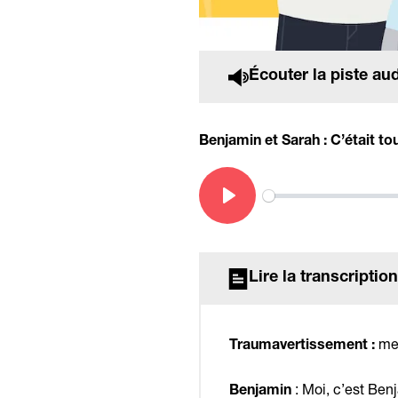
Écouter la piste au
Benjamin et Sarah : C’était tou
Play
Lire la transcription
men
Traumavertissement :
: Moi, c’est Ben
Benjamin