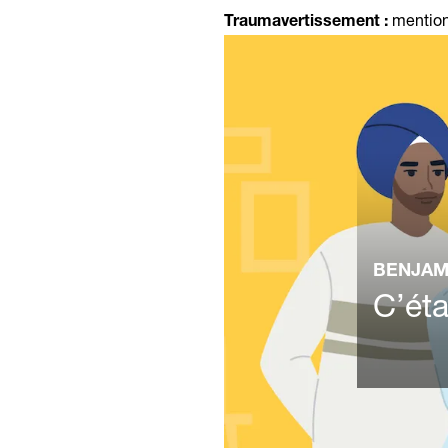
mention
Traumavertissement :
BENJAM
C’éta