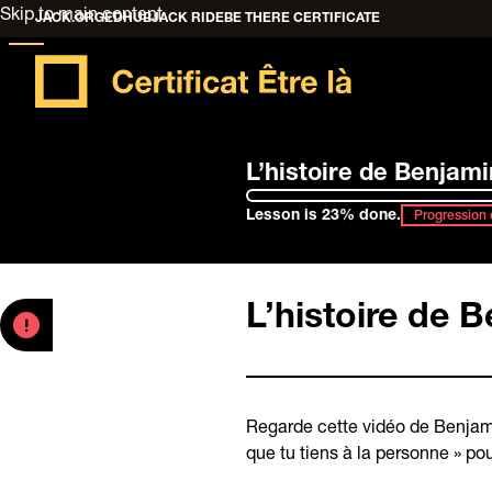
Skip to main content
JACK.ORG
EDHUB
JACK RIDE
BE THERE CERTIFICATE
L’histoire de Benjami
Lesson is 23% done.
Progression 
L’histoire de 
Regarde cette vidéo de Benjami
que tu tiens à la personne » pou