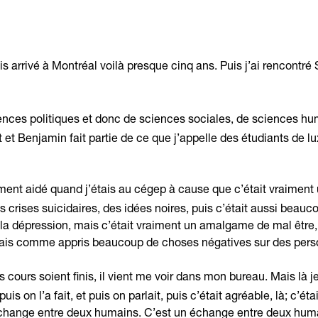
uis arrivé à Montréal voilà presque cinq ans. Puis j’ai rencontré
iences politiques et donc de sciences sociales, de sciences h
et Benjamin fait partie de ce que j’appelle des étudiants de lux
ment aidé quand j’étais au cégep à cause que c’était vraiment 
es crises suicidaires, des idées noires, puis c’était aussi beau
a dépression, mais c’était vraiment un amalgame de mal être, 
’avais comme appris beaucoup de choses négatives sur des pe
s cours soient finis, il vient me voir dans mon bureau. Mais là 
uis on l’a fait, et puis on parlait, puis c’était agréable, là; c’ét
échange entre deux humains. C’est un échange entre deux hum