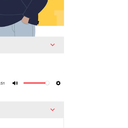
:51
Mute
Settings