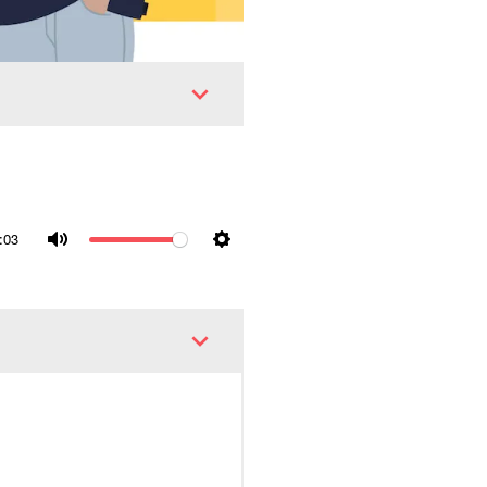
:03
Mute
Settings