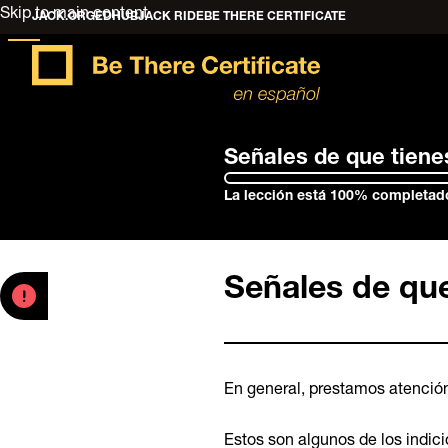
Skip to main content
JACK.ORG
EDHUB
JACK RIDE
BE THERE CERTIFICATE
Señales de que tiene
La lección está 100% completad
Señales de que
En general, prestamos atención
Estos son algunos de los indici